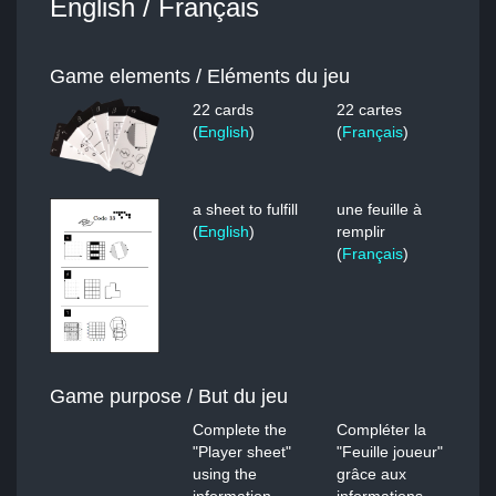
English / Français
Game elements / Eléments du jeu
22 cards
22 cartes
(
English
)
(
Français
)
a sheet to fulfill
une feuille à
(
English
)
remplir
(
Français
)
Game purpose / But du jeu
Complete the
Compléter la
"Player sheet"
"Feuille joueur"
using the
grâce aux
information
informations